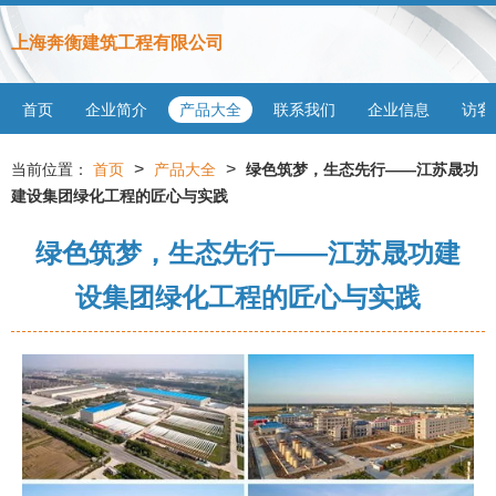
上海奔衡建筑工程有限公司
首页
企业简介
产品大全
联系我们
企业信息
访客
>
>
当前位置：
首页
产品大全
绿色筑梦，生态先行——江苏晟功
建设集团绿化工程的匠心与实践
绿色筑梦，生态先行——江苏晟功建
设集团绿化工程的匠心与实践